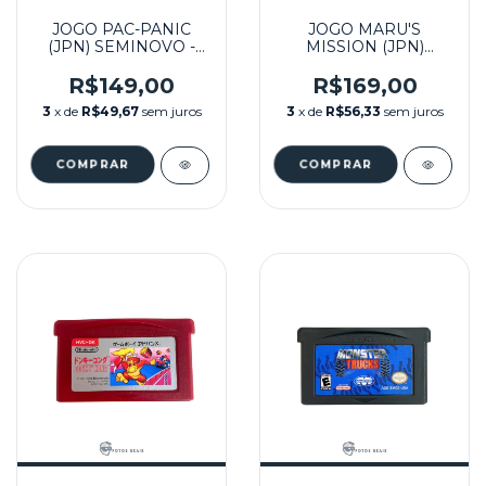
JOGO PAC-PANIC
JOGO MARU'S
(JPN) SEMINOVO -
MISSION (JPN)
GB
SEMINOVO - GB
R$149,00
R$169,00
3
x de
R$49,67
sem juros
3
x de
R$56,33
sem juros