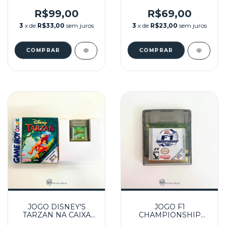
MIGHTY ADVENTURE
CAIXA REPRÔ
NA CAIXA REPRÔ
SEMINOVO - GBC
R$99,00
R$69,00
SEMINOVO - GBC
3
x de
R$33,00
sem juros
3
x de
R$23,00
sem juros
JOGO DISNEY'S
JOGO F1
TARZAN NA CAIXA
CHAMPIONSHIP
REPRÔ SEMINOVO -
SEASON 2000