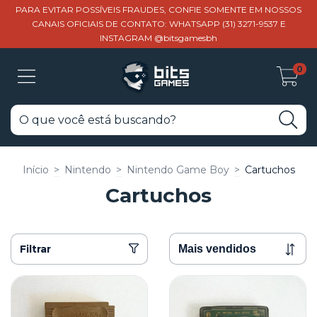
PARA EVITAR POSSÍVEIS FRAUDES, CONFIE SOMENTE EM NOSSOS
CANAIS OFICIAIS DE CONTATO: WHATSAPP (31) 3271-9537 E
INSTAGRAM @bitsgamesbh
0
Início
>
Nintendo
>
Nintendo Game Boy
>
Cartuchos
Cartuchos
Filtrar