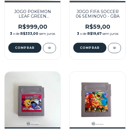
JOGO POKEMON
JOGO FIFA SOCCER
LEAF GREEN
06 SEMINOVO - GBA
VERSION (EUR)
SEMINOVO - GBA
R$999,00
R$59,00
3
x de
R$333,00
sem juros
3
x de
R$19,67
sem juros