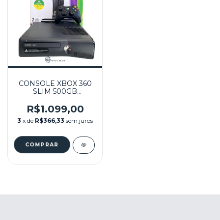
CONSOLE XBOX 360
SLIM 500GB
DESBLOQUEADO
RGH (136 JOGOS) NA
R$1.099,00
CAIXA SEMINOVO -
3
x de
R$366,33
sem juros
XBOX 360