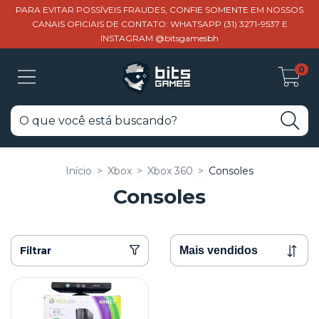
PARA EVITAR POSSÍVEIS FRAUDES, CONFIE SOMENTE EM NOSSOS
CANAIS OFICIAIS DE CONTATO: WHATSAPP (31) 3271-9537 E
INSTAGRAM @bitsgamesbh
0
Início
>
Xbox
>
Xbox 360
>
Consoles
Consoles
Filtrar