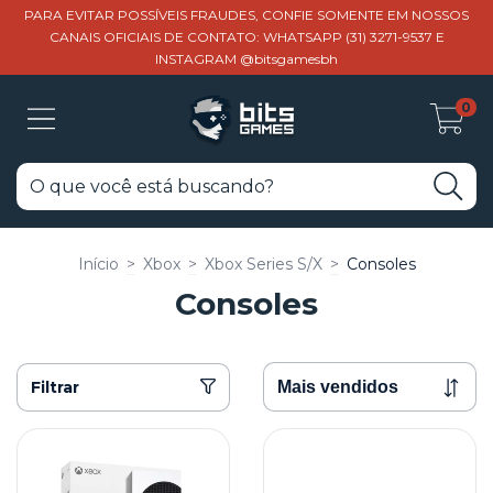
PARA EVITAR POSSÍVEIS FRAUDES, CONFIE SOMENTE EM NOSSOS
CANAIS OFICIAIS DE CONTATO: WHATSAPP (31) 3271-9537 E
INSTAGRAM @bitsgamesbh
0
Início
>
Xbox
>
Xbox Series S/X
>
Consoles
Consoles
Filtrar