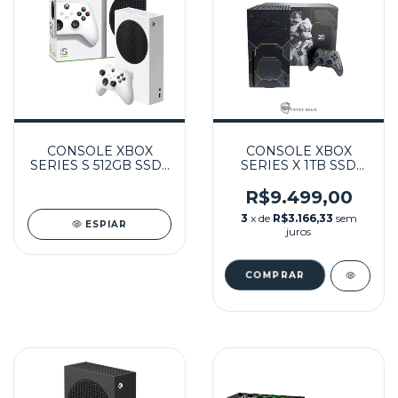
CONSOLE XBOX
CONSOLE XBOX
SERIES S 512GB SSD -
SERIES X 1TB SSD
MICROSOFT
HALO INFINITE
EDIÇÃO ESPECIAL
R$9.499,00
(LUVA REPRÔ)
3
x de
R$3.166,33
sem
SEMINOVO -
ESPIAR
juros
MICROSOFT