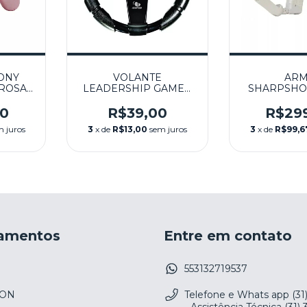
ONY
VOLANTE
AR
 ROSA
LEADERSHIP GAMER
SHARPSHO
PS3
SEMINOVO - PS3
MOVE SEM
PS
00
R$39,00
R$29
m juros
3
x de
R$13,00
sem juros
3
x de
R$99,6
amentos
Entre em contato
553132719537
ION
Telefone e Whats app (31
- Assistência Técnica (31)