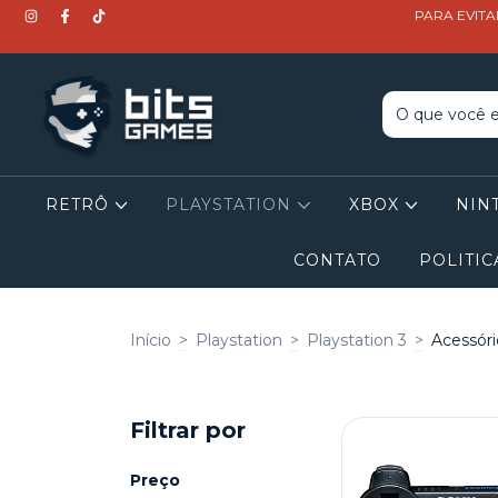
PARA EVITA
RETRÔ
PLAYSTATION
XBOX
NIN
CONTATO
POLITIC
Início
>
Playstation
>
Playstation 3
>
Acessóri
Filtrar por
Preço