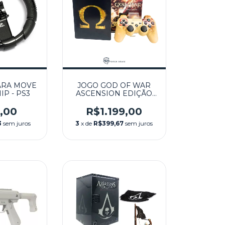
ARA MOVE
JOGO GOD OF WAR
P - PS3
ASCENSION EDIÇÃO
DE COLECIONADOR
SEMINOVO – PS3
,00
R$1.199,00
3
sem juros
3
x de
R$399,67
sem juros