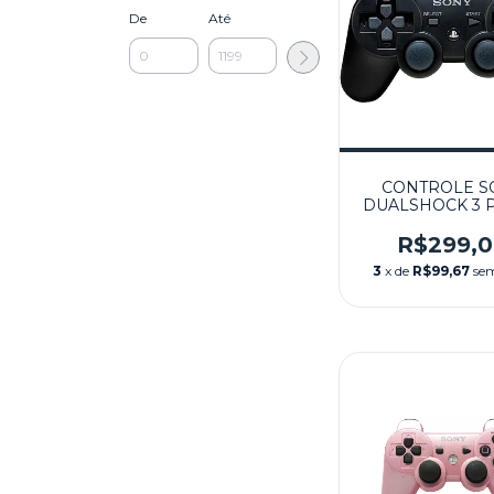
De
Até
CONTROLE S
DUALSHOCK 3 
SEMINOVO - 
R$299,
3
x de
R$99,67
sem