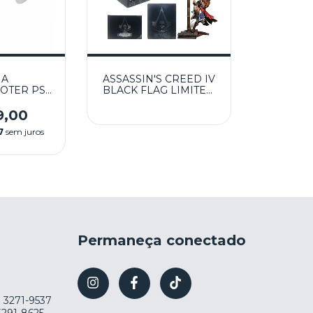
MA
ASSASSIN'S CREED IV
OTER PS
BLACK FLAG LIMITED
INOVO -
EDITION SEMINOVO -
3
PS3
9,00
7
sem juros
Permaneça conectado
) 3271-9537
 3291-8625