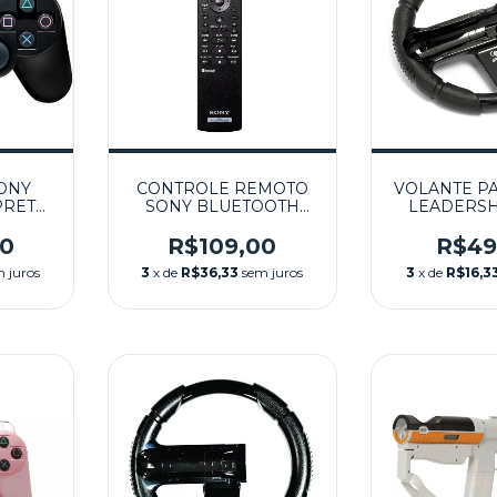
ONY
CONTROLE REMOTO
VOLANTE P
PRETO
SONY BLUETOOTH
LEADERSHI
PS3
PRETO SEMINOVO -
PS3
00
R$109,00
R$49
 juros
3
x de
R$36,33
sem juros
3
x de
R$16,3