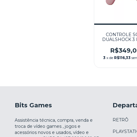
CONTROLE S
DUALSHOCK 3
SEMINOVO - 
R$349,
3
x de
R$116,33
se
Bits Games
Depart
RETRÔ
Assistência técnica, compra, venda e
troca de vídeo games , jogos e
PLAYSTAT
acessórios novos e usados, vídeo e