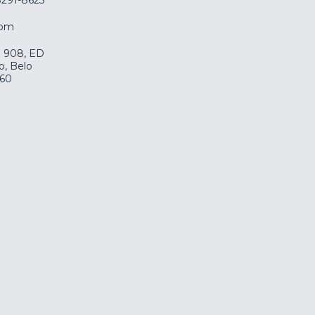
com
la 908, ED
o, Belo
060