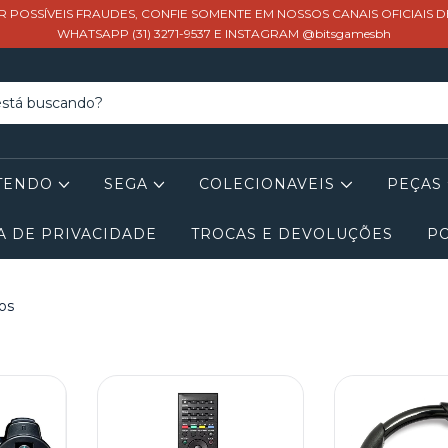
R POSSÍVEIS FRAUDES, CONFIE SOMENTE EM NOSSOS CANAIS OFICIAIS 
WHATSAPP (31) 3271-9537 E INSTAGRAM @bitsgamesbh
TENDO
SEGA
COLECIONAVEIS
PEÇAS
A DE PRIVACIDADE
TROCAS E DEVOLUÇÕES
PO
os