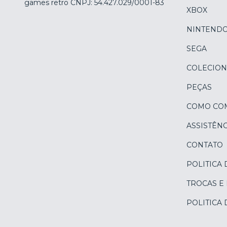
games retro CNPJ: 54.427.029/0001-83
XBOX
NINTEND
SEGA
COLECION
PEÇAS
COMO CO
ASSISTÊNC
CONTATO
POLITICA 
TROCAS E
POLITICA