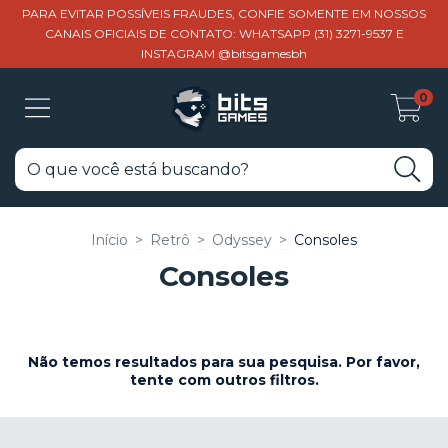
PARA EVITAR POSSÍVEIS FRAUDES, CONFIE SOMENTE EM NOSSOS
CANAIS OFICIAIS DE CONTATO: WHATSAPP (31) 3271-9537 E
INSTAGRAM @bitsgamesbh
0
Início
>
Retrô
>
Odyssey
>
Consoles
Consoles
Não temos resultados para sua pesquisa. Por favor,
tente com outros filtros.